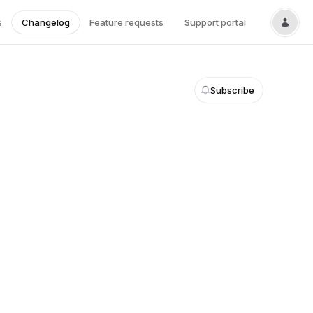
s
Changelog
Feature requests
Support portal
Subscribe