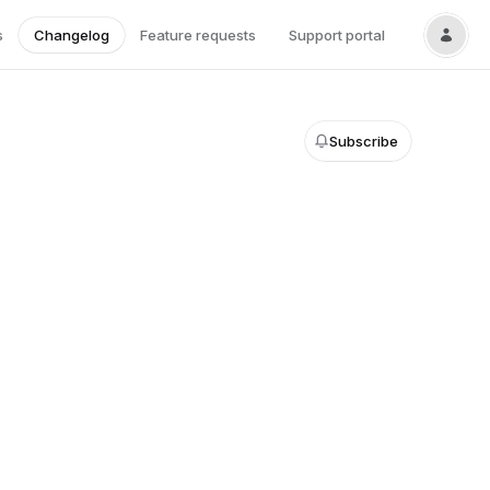
s
Changelog
Feature requests
Support portal
Subscribe